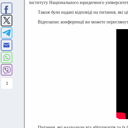
інституту Національного юридичного університет
Також були надані відповіді на питання, які ці
Відеозапис конференції ви можете перегляну
1
Питання, які надходили від абітурієнтів та ї