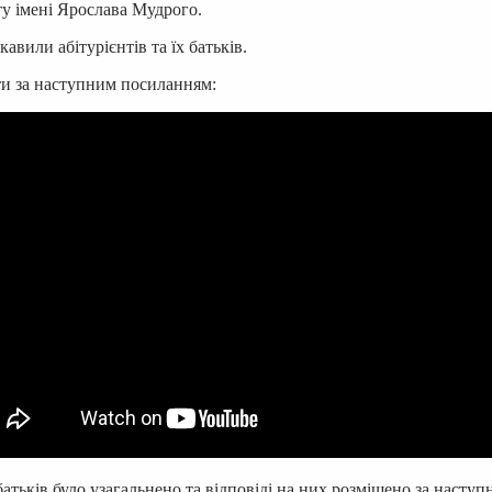
у імені Ярослава Мудрого.
кавили абітурієнтів та їх батьків.
ти за наступним посиланням:
х батьків було узагальнено та відповіді на них розміщено за наст