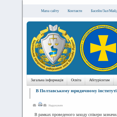
Мапа сайту
Контакти
Басейн/Зал/Май
Загальна інформація
Освіта
Абітурієнтам
В Полтавському юридичному інституті 
Надрукувати
В рамках проведеного заходу спікери зазнач