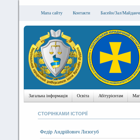
Мапа сайту
Контакти
Басейн/Зал/Майданч
Загальна інформація
Освіта
Абітурієнтам
Маг
СТОРІНКАМИ ІСТОРІЇ
Федір Андрійович Лизогуб