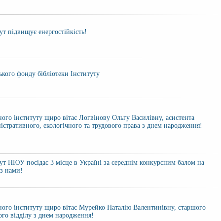
т підвищує енергостійкість!
кого фонду бібліотеки Інституту
ого інституту щиро вітає Логвінову Ольгу Василівну, асистента
істративного, екологічного та трудового права з днем народження!
т НЮУ посідає 3 місце в Україні за середнім конкурсним балом на
із нами!
ого інституту щиро вітає Мурейко Наталію Валентинівну, старшого
ого відділу з днем народження!