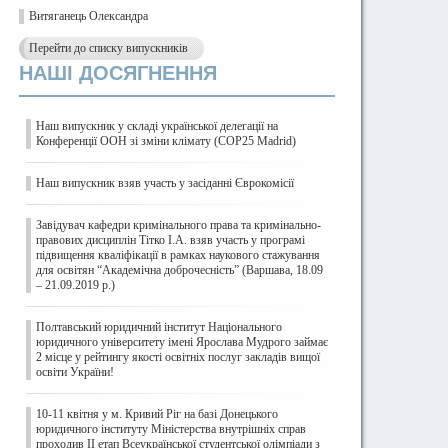
Витяганець Олександра
Перейти до списку випускників
НАШІ ДОСЯГНЕННЯ
Наш випускник у складі української делегації на
Конференції ООН зі зміни клімату (COP25 Madrid)
Наш випускник взяв участь у засіданні Єврокомісії
Завідувач кафедри кримінального права та кримінально-
правових дисциплін Тітко І.А. взяв участь у програмі
підвищення кваліфікації в рамках наукового стажування
для освітян “Академічна доброчесність” (Варшава, 18.09
– 21.09.2019 р.)
Полтавський юридичний інститут Національного
юридичного університету імені Ярослава Мудрого займає
2 місце у рейтингу якості освітніх послуг закладів вищої
освіти України!
10-11 квітня у м. Кривий Ріг на базі Донецького
юридичного інституту Міністерства внутрішніх справ
проходив ІІ етап Всеукраїнської студентської олімпіади з