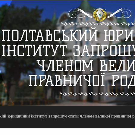
ий юридичний інститут запрошує стати членом великої правничої р