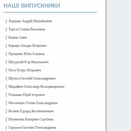
НАШІ ВИПУСКНИКИ
Хорішко Андрій Михайлович
Терела Галина Василівна
Каніна Анна
Карнаух Богдан Петрович
Проценко Юлія Ігорівна
Шкурупій Ігор Васильович
Нога Петро Петрович
Шульга Євгеній Олександрович
Шарайкін Олександр Володимирович
Ромашко Юрій Ігорович
Могильчук Олена Олександрівна
Волков Едуард Костянтинович
Юхименко Катерина Сергіївна
Гаркуша Євгенія Олександрівна