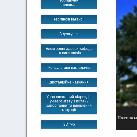
Юридична
клініка
Термінові вакансії
Відеокурси
Електронні адреси кафедр
та викладачів
Консультації викладачів
Дистанційне навчання
Уповноважений підрозділ
університету з питань
запобігання та виявлення
корупції
Полтавськ
3D тур