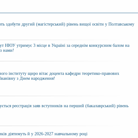
ють здобути другий (магістерський) рівень вищої освіти у Полтавському
т НЮУ утримує 3 місце в Україні за середнім конкурсним балом на
із нами!
ого інституту щиро вітає доцента кафедри теоретико-правових
Іванівну з Днем народження!
ується реєстрація заяв вступників на перший (бакалаврський) рівень
ків діятимуть й у 2026-2027 навчальному році