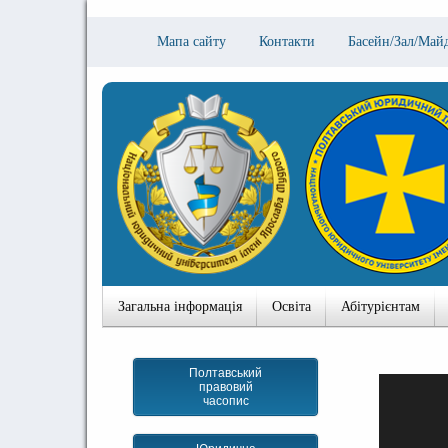
Мапа сайту
Контакти
Басейн/Зал/Май
Загальна інформація
Освіта
Абітурієнтам
Полтавський
правовий
часопис