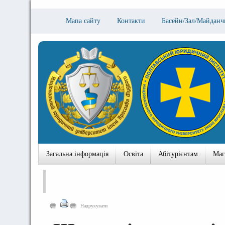
Мапа сайту
Контакти
Басейн/Зал/Майданч
Загальна інформація
Освіта
Абітурієнтам
Маг
Надрукувати