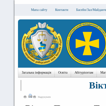
Мапа сайту
Контакти
Басейн/Зал/Майданч
Загальна інформація
Освіта
Абітурієнтам
Маг
Вік
Надрукувати