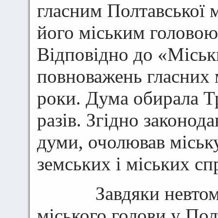
гласним Полтавської м
його міським головою
Відповідно до «Міськ
повноважень гласних 
роки. Дума обирала Т
разів. Згідно законода
думи, очолював міську
земських і міських сп
Завдяки невтомній
міського голови у Пол