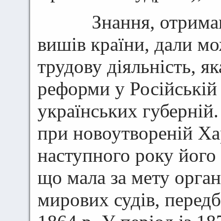
Знання, отримані
вишів країни, дали м
трудову діяльність, я
реформи у Російській 
українських губерній.
при новоутвореній Хар
наступного року його
що мала за мету орга
мирових судів, перед