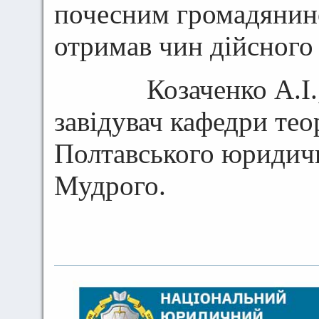
почесним громадянино
отримав чин дійсного 
Козаченко А.І., д
завідувач кафедри теор
Полтавського юридич
Мудрого.