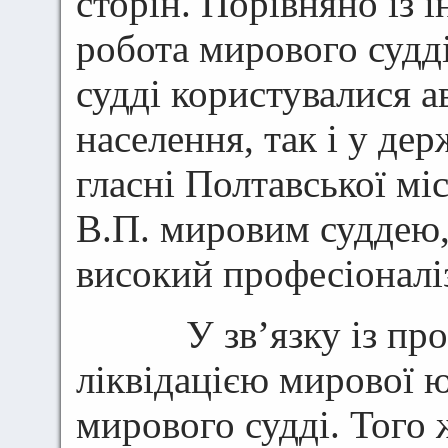
сторін. Порівняно із 
робота мирового судд
судді користувалися а
населення, так і у де
гласні Полтавської мі
В.П. мировим суддею,
високий професіоналі
У зв’язку із прове
ліквідацією мирової 
мирового судді. Того