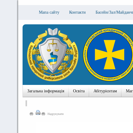
Мапа сайту
Контакти
Басейн/Зал/Майданч
Загальна інформація
Освіта
Абітурієнтам
Маг
Надрукувати