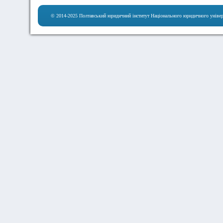
© 2014-2025 Полтавський юридичний інститут Національного юридичного універ